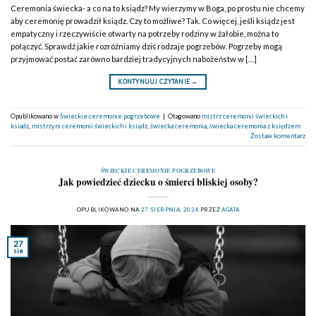
Ceremonia świecka- a co na to ksiądz? My wierzymy w Boga, po prostu nie chcemy
aby ceremonię prowadził ksiądz. Czy to możliwe? Tak. Co więcej, jeśli ksiądz jest
empatyczny i rzeczywiście otwarty na potrzeby rodziny w żałobie, można to
połączyć. Sprawdź jakie rozróżniamy dziś rodzaje pogrzebów. Pogrzeby mogą
przyjmować postać zarówno bardziej tradycyjnych nabożeństw w […]
KONTYNUUJ CZYTANIE
→
Opublikowano w
Świeckie ceremonie pogrzebowe
|
Otagowano
mistrz ceremonii świeckich i
ksiadz
,
mistrzyni ceremonii świeckich i ksiądz
,
świecka ceremonia
,
świecka ceremonia z księdzem
Zostaw komentarz
ŚWIECKIE CEREMONIE POGRZEBOWE
Jak powiedzieć dziecku o śmierci bliskiej osoby?
OPUBLIKOWANO NA
27 SIERPNIA, 2024
PRZEZ
AGATA
27
sie