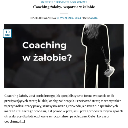
ŚWIECKIE CEREMONIE POGRZEBOWE
Coaching żałoby- wsparcie w żałobie
OPUBLIKOWANO NA
10 WRZEŚNIA, 2024
PRZEZ
AGATA
10
wrz
Coaching żałoby Jest to nic innego, jak specjalistyczna forma wsparcia osób
przeżywających stratę bliskiej osoby, zwierzęcia. Przeżywać stratę możemy także
w przypadku utraty pracy, szansy na awans, rozwodu, a nawet niespełnionych
marzeń. Celem tego procesu jest pomoc w przejściu przez proces żałoby w sposób
utrwalający dbałość o zdrowie emocjonalne i psychiczne. Cele i korzyści
coachingu […]