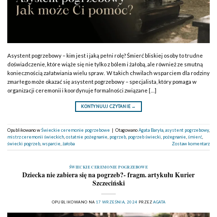
Asystent pogrzebowy – kim jest i jaką pełni rolę? Śmierć bliskiej osoby to trudne
doświadczenie, które wiąże się nie tylko z bólem i żałobą, ale również ze smutną
koniecznością załatwiania wielu spraw. W takich chwilach wsparciem dla rodziny
zmarłego może okazać się asystent pogrzebowy – specjalista, który pomaga w
organizacji ceremonii i koordynuje formalności związane […]
KONTYNUUJ CZYTANIE
→
Opublikowano w
Świeckie ceremonie pogrzebowe
|
Otagowano
Agata Baryła
,
asystent pogrzebowy
,
mistrz ceremonii świeckich
,
ostatnie pożegnanie
,
pogrzeb
,
pogrzeb świecki
,
pożegnanie
,
śmierć
,
świecki pogrzeb
,
wsparcie
,
żałoba
Zostaw komentarz
ŚWIECKIE CEREMONIE POGRZEBOWE
Dziecka nie zabiera się na pogrzeb?- fragm. artykułu Kurier
Szczeciński
OPUBLIKOWANO NA
17 WRZEŚNIA, 2024
PRZEZ
AGATA