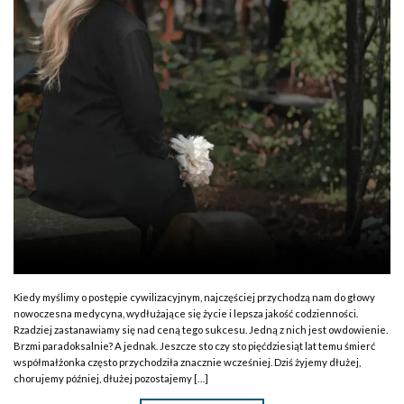
Kiedy myślimy o postępie cywilizacyjnym, najczęściej przychodzą nam do głowy
nowoczesna medycyna, wydłużające się życie i lepsza jakość codzienności.
Rzadziej zastanawiamy się nad ceną tego sukcesu. Jedną z nich jest owdowienie.
Brzmi paradoksalnie? A jednak. Jeszcze sto czy sto pięćdziesiąt lat temu śmierć
współmałżonka często przychodziła znacznie wcześniej. Dziś żyjemy dłużej,
chorujemy później, dłużej pozostajemy […]