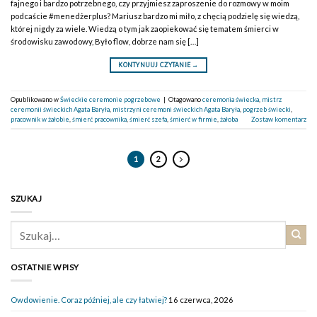
fajnego i bardzo potrzebnego, czy przyjmiesz zaproszenie do rozmowy w moim
podcaście #menedżerplus? Mariusz bardzo mi miło, z chęcią podzielę się wiedzą,
której nigdy za wiele. Wiedzą o tym jak zaopiekować się tematem śmierci w
środowisku zawodowy, Było flow, dobrze nam się […]
KONTYNUUJ CZYTANIE
→
Opublikowano w
Świeckie ceremonie pogrzebowe
|
Otagowano
ceremonia świecka
,
mistrz
ceremonii świeckich Agata Baryła
,
mistrzyni ceremoni świeckich Agata Baryła
,
pogrzeb świecki
,
pracownik w żałobie
,
śmierć pracownika
,
śmierć szefa
,
śmierć w firmie
,
żałoba
Zostaw komentarz
1
2
SZUKAJ
OSTATNIE WPISY
Owdowienie. Coraz później, ale czy łatwiej?
16 czerwca, 2026