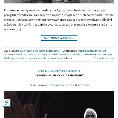
Rozmowa o zmarłym- mowa laudacyjna Agata, dawaj ten formularz, muszę go
przegadać z rodzicami zanim będzie za późno, chyba nic o nich nie wiem 🙈 – rzecze
mój mąż, usłyszawszy fragment rozmowy, którą zawsze przeprowadzam z bliskimi
w żałobie. „Jak tak Pani zadaje te pytania, to wstyd przyznać ale okazuje się, że nic
nie wiem […]
KONTYNUUJ CZYTANIE
→
Opublikowano w
Świeckie ceremonie pogrzebowe
|
Otagowano
formularz laudacyjny
,
mistrz
ceremonii świeckich i ksiadz
,
mistrzyni ceremonii świeckich i ksiądz
,
rozmowa na temat zmarłego
bliskiego
,
świecka ceremonia
,
świecka ceremonia z księdzem
Zostaw komentarz
ŚWIECKIE CEREMONIE POGRZEBOWE
Ceremonia świecka z księdzem?
OPUBLIKOWANO NA
7 WRZEŚNIA, 2024
PRZEZ
AGATA
07
wrz