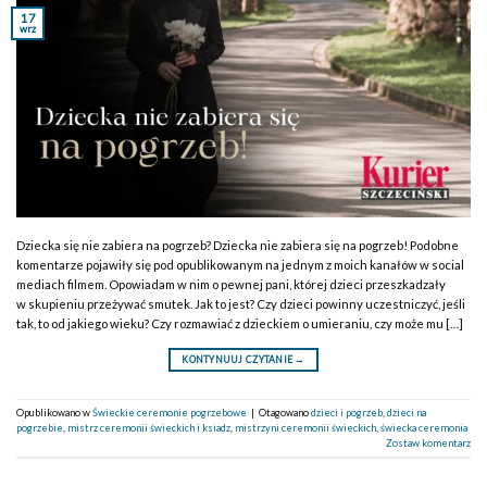
17
wrz
Dziecka się nie zabiera na pogrzeb? Dziecka nie zabiera się na pogrzeb! Podobne
komentarze pojawiły się pod opublikowanym na jednym z moich kanałów w social
mediach filmem. Opowiadam w nim o pewnej pani, której dzieci przeszkadzały
w skupieniu przeżywać smutek. Jak to jest? Czy dzieci powinny uczestniczyć, jeśli
tak, to od jakiego wieku? Czy rozmawiać z dzieckiem o umieraniu, czy może mu […]
KONTYNUUJ CZYTANIE
→
Opublikowano w
Świeckie ceremonie pogrzebowe
|
Otagowano
dzieci i pogrzeb
,
dzieci na
pogrzebie
,
mistrz ceremonii świeckich i ksiadz
,
mistrzyni ceremonii świeckich
,
świecka ceremonia
Zostaw komentarz