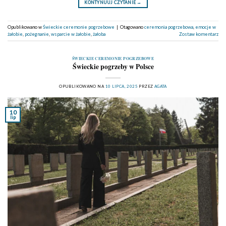
KONTYNUUJ CZYTANIE
→
Opublikowano w
Świeckie ceremonie pogrzebowe
|
Otagowano
ceremonia pogrzebowa
,
emocje w
żałobie
,
pożegnanie
,
wsparcie w żałobie
,
żałoba
Zostaw komentarz
ŚWIECKIE CEREMONIE POGRZEBOWE
Świeckie pogrzeby w Polsce
OPUBLIKOWANO NA
10 LIPCA, 2025
PRZEZ
AGATA
10
lip