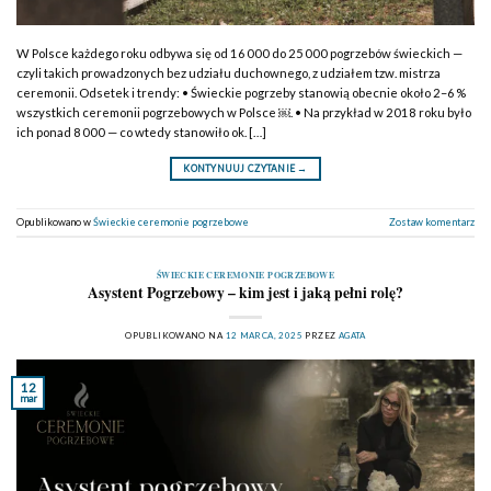
W Polsce każdego roku odbywa się od 16 000 do 25 000 pogrzebów świeckich —
czyli takich prowadzonych bez udziału duchownego, z udziałem tzw. mistrza
ceremonii. Odsetek i trendy: • Świeckie pogrzeby stanowią obecnie około 2–6 %
wszystkich ceremonii pogrzebowych w Polsce ￼. • Na przykład w 2018 roku było
ich ponad 8 000 — co wtedy stanowiło ok. […]
KONTYNUUJ CZYTANIE
→
Opublikowano w
Świeckie ceremonie pogrzebowe
Zostaw komentarz
ŚWIECKIE CEREMONIE POGRZEBOWE
Asystent Pogrzebowy – kim jest i jaką pełni rolę?
OPUBLIKOWANO NA
12 MARCA, 2025
PRZEZ
AGATA
12
mar