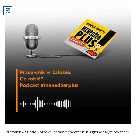
20
sie
Pracownik w żałobie. Co robić? Podcast Menedżer Plus Agata widzę, że robisz coś