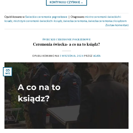
KONTYNUUJ CZYTANIE
→
Opublikowano w
Świeckie ceremonie pogrzebowe
|
Otagowano
mistrz ceremonii świeckich i
ksiadz
,
mistrzyni ceremonii świeckich i ksiądz
,
świecka ceremonia
,
świecka ceremonia z księdzem
Zostaw komentarz
ŚWIECKIE CEREMONIE POGRZEBOWE
Ceremonia świecka- a co na to ksiądz?
OPUBLIKOWANO NA
5 WRZEŚNIA, 2024
PRZEZ
AGATA
05
wrz