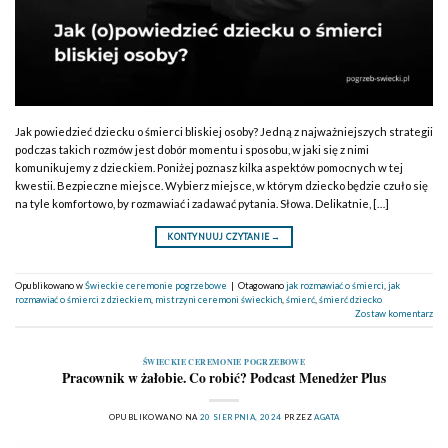
Jak powiedzieć dziecku o śmierci bliskiej osoby? Jedną z najważniejszych strategii
podczas takich rozmów jest dobór momentu i sposobu, w jaki się z nimi
komunikujemy z dzieckiem. Poniżej poznasz kilka aspektów pomocnych w tej
kwestii. Bezpieczne miejsce. Wybierz miejsce, w którym dziecko będzie czuło się
na tyle komfortowo, by rozmawiać i zadawać pytania. Słowa. Delikatnie, […]
KONTYNUUJ CZYTANIE
→
Opublikowano w
Świeckie ceremonie pogrzebowe
|
Otagowano
jak rozmawiać o śmierci
,
jak
rozmawiać o śmierci z dzieckiem
,
mistrzyni ceremoni świeckich
,
śmierć
,
śmierć dziecko
Zostaw komentarz
ŚWIECKIE CEREMONIE POGRZEBOWE
Pracownik w żałobie. Co robić? Podcast Menedżer Plus
OPUBLIKOWANO NA
20 SIERPNIA, 2024
PRZEZ
AGATA