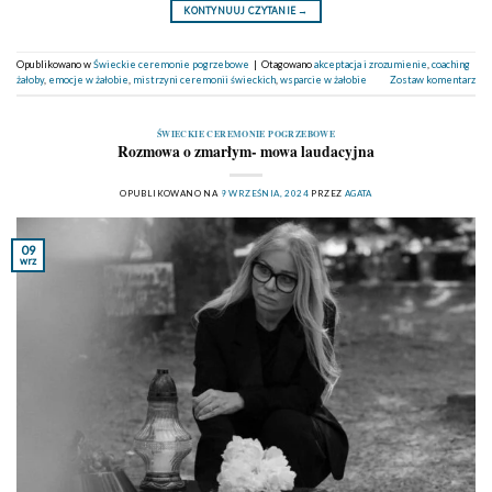
KONTYNUUJ CZYTANIE
→
Opublikowano w
Świeckie ceremonie pogrzebowe
|
Otagowano
akceptacja i zrozumienie
,
coaching
żałoby
,
emocje w żałobie
,
mistrzyni ceremonii świeckich
,
wsparcie w żałobie
Zostaw komentarz
ŚWIECKIE CEREMONIE POGRZEBOWE
Rozmowa o zmarłym- mowa laudacyjna
OPUBLIKOWANO NA
9 WRZEŚNIA, 2024
PRZEZ
AGATA
09
wrz