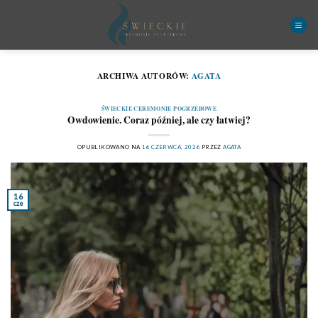
Przewiń
do
zawartości
ARCHIWA AUTORÓW:
AGATA
ŚWIECKIE CEREMONIE POGRZEBOWE
Owdowienie. Coraz później, ale czy łatwiej?
OPUBLIKOWANO NA
16 CZERWCA, 2026
PRZEZ
AGATA
16
cze