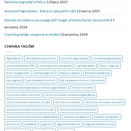
Świeckie pogrzeby w Polsce
10 lipca, 2025
Asystent Pogrzebowy – kim jest i jaką pełni rolę?
12 marca, 2025
Dziecka nie zabiera się na pogrzeb?- fragm. artykułu Kurier Szczeciński
17
września, 2024
Coaching żałoby- wsparcie w żałobie
10 września, 2024
CHMURA TAGÓW
Agata Baryła
akceptacja i zrozumienie
asystent pogrzebowy
ceremonia pogrzebowa
ceremonia świecka 24h
ceremonia świecka polska
coaching żałoby
dzieci i pogrzeb
dzieci na pogrzebie
dziwny pogrzeb
emocje w żałobie
formularz laudacyjny
inny pogrzeb
jak rozmawiać o śmierci
jak rozmawiać o śmierci z dzieckiem
kompleksowa organizacja ceremonii pogrzebowej
mistrz ceremonii
mistrz ceremonii świeckich
mistrz ceremonii świeckich Agata Baryła
mistrz ceremonii świeckich i ksiadz
mistrzyni ceremonii
mistrzyni ceremonii świeckich
mistrzyni ceremonii świeckich i ksiądz
mistrzyni ceremoni świeckich
mistrzyni ceremoni świeckich Agata Baryła
nowoczesny pogrzeb
ostatnie pożegnanie
pal świecki
pochówek
pogrzeb
pogrzeb dla ateisty
pogrzeb humanistyczny