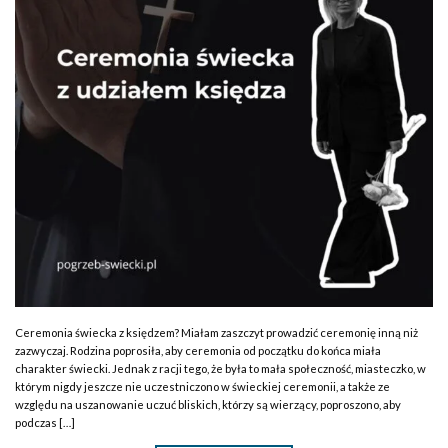
Ceremonia świecka z księdzem? Miałam zaszczyt prowadzić ceremonię inną niż
zazwyczaj. Rodzina poprosiła, aby ceremonia od początku do końca miała
charakter świecki. Jednak z racji tego, że była to mała społeczność, miasteczko, w
którym nigdy jeszcze nie uczestniczono w świeckiej ceremonii, a także ze
względu na uszanowanie uczuć bliskich, którzy są wierzący, poproszono, aby
podczas […]