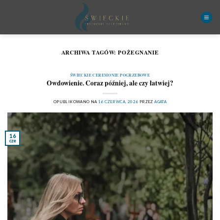
Przewiń
do
zawartości
ARCHIWA TAGÓW:
POŻEGNANIE
ŚWIECKIE CEREMONIE POGRZEBOWE
Owdowienie. Coraz później, ale czy łatwiej?
OPUBLIKOWANO NA
16 CZERWCA, 2026
PRZEZ
AGATA
16
cze