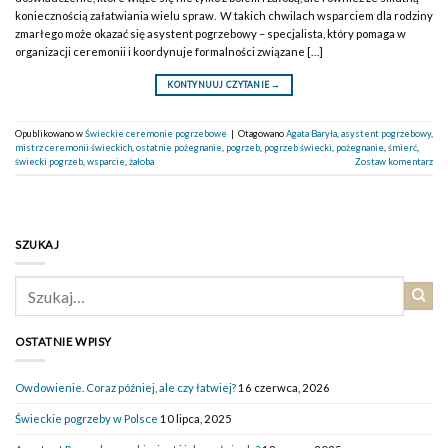
koniecznością załatwiania wielu spraw. W takich chwilach wsparciem dla rodziny
zmarłego może okazać się asystent pogrzebowy – specjalista, który pomaga w
organizacji ceremonii i koordynuje formalności związane […]
KONTYNUUJ CZYTANIE
→
Opublikowano w
Świeckie ceremonie pogrzebowe
|
Otagowano
Agata Baryła
,
asystent pogrzebowy
,
mistrz ceremonii świeckich
,
ostatnie pożegnanie
,
pogrzeb
,
pogrzeb świecki
,
pożegnanie
,
śmierć
,
świecki pogrzeb
,
wsparcie
,
żałoba
Zostaw komentarz
SZUKAJ
OSTATNIE WPISY
Owdowienie. Coraz później, ale czy łatwiej?
16 czerwca, 2026
Świeckie pogrzeby w Polsce
10 lipca, 2025