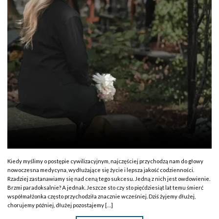
Kiedy myślimy o postępie cywilizacyjnym, najczęściej przychodzą nam do głowy
nowoczesna medycyna, wydłużające się życie i lepsza jakość codzienności.
Rzadziej zastanawiamy się nad ceną tego sukcesu. Jedną z nich jest owdowienie.
Brzmi paradoksalnie? A jednak. Jeszcze sto czy sto pięćdziesiąt lat temu śmierć
współmałżonka często przychodziła znacznie wcześniej. Dziś żyjemy dłużej,
chorujemy później, dłużej pozostajemy […]