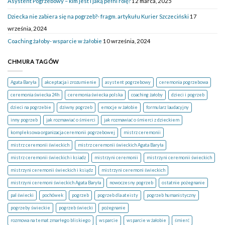
Asystent Pogrzebowy – kim jest i jaką pełni rolę?
12 marca, 2025
Dziecka nie zabiera się na pogrzeb?- fragm. artykułu Kurier Szczeciński
17
września, 2024
Coaching żałoby- wsparcie w żałobie
10 września, 2024
CHMURA TAGÓW
Agata Baryła
akceptacja i zrozumienie
asystent pogrzebowy
ceremonia pogrzebowa
ceremonia świecka 24h
ceremonia świecka polska
coaching żałoby
dzieci i pogrzeb
dzieci na pogrzebie
dziwny pogrzeb
emocje w żałobie
formularz laudacyjny
inny pogrzeb
jak rozmawiać o śmierci
jak rozmawiać o śmierci z dzieckiem
kompleksowa organizacja ceremonii pogrzebowej
mistrz ceremonii
mistrz ceremonii świeckich
mistrz ceremonii świeckich Agata Baryła
mistrz ceremonii świeckich i ksiadz
mistrzyni ceremonii
mistrzyni ceremonii świeckich
mistrzyni ceremonii świeckich i ksiądz
mistrzyni ceremoni świeckich
mistrzyni ceremoni świeckich Agata Baryła
nowoczesny pogrzeb
ostatnie pożegnanie
pal świecki
pochówek
pogrzeb
pogrzeb dla ateisty
pogrzeb humanistyczny
pogrzeby świeckie
pogrzeb świecki
pożegnanie
rozmowa na temat zmarłego bliskiego
wsparcie
wsparcie w żałobie
śmierć