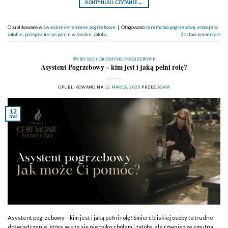
KONTYNUUJ CZYTANIE
→
Opublikowano w
Świeckie ceremonie pogrzebowe
|
Otagowano
ceremonia pogrzebowa
,
emocje w
żałobie
,
pożegnanie
,
wsparcie w żałobie
,
żałoba
Zostaw komentarz
ŚWIECKIE CEREMONIE POGRZEBOWE
Asystent Pogrzebowy – kim jest i jaką pełni rolę?
OPUBLIKOWANO NA
12 MARCA, 2025
PRZEZ
AGATA
12
mar
Asystent pogrzebowy – kim jest i jaką pełni rolę? Śmierć bliskiej osoby to trudne
doświadczenie, które wiąże się nie tylko z bólem i żałobą, ale również ze smutną