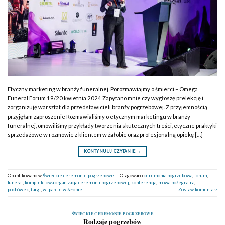
Etyczny marketing w branży funeralnej. Porozmawiajmy o śmierci – Omega
Funeral Forum 19/20 kwietnia 2024 Zapytano mnie czy wygłoszę prelekcję i
zorganizuję warsztat dla przedstawicieli branży pogrzebowej. Z przyjemnością
przyjęłam zaproszenie Rozmawialiśmy o etycznym marketingu w branży
funeralnej, omówiliśmy przykłady tworzenia skutecznych treści, etyczne praktyki
sprzedażowe w rozmowie z klientem w żałobie oraz profesjonalną opiekę […]
KONTYNUUJ CZYTANIE
→
Opublikowano w
Świeckie ceremonie pogrzebowe
|
Otagowano
ceremonia pogrzebowa
,
forum
,
funeral
,
kompleksowa organizacja ceremonii pogrzebowej
,
konferencja
,
mowa pożegnalna
,
pochówek
,
targi
,
wsparcie w żałobie
Zostaw komentarz
ŚWIECKIE CEREMONIE POGRZEBOWE
Rodzaje pogrzebów