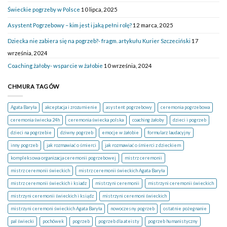
Świeckie pogrzeby w Polsce
10 lipca, 2025
Asystent Pogrzebowy – kim jest i jaką pełni rolę?
12 marca, 2025
Dziecka nie zabiera się na pogrzeb?- fragm. artykułu Kurier Szczeciński
17
września, 2024
Coaching żałoby- wsparcie w żałobie
10 września, 2024
CHMURA TAGÓW
Agata Baryła
akceptacja i zrozumienie
asystent pogrzebowy
ceremonia pogrzebowa
ceremonia świecka 24h
ceremonia świecka polska
coaching żałoby
dzieci i pogrzeb
dzieci na pogrzebie
dziwny pogrzeb
emocje w żałobie
formularz laudacyjny
inny pogrzeb
jak rozmawiać o śmierci
jak rozmawiać o śmierci z dzieckiem
kompleksowa organizacja ceremonii pogrzebowej
mistrz ceremonii
mistrz ceremonii świeckich
mistrz ceremonii świeckich Agata Baryła
mistrz ceremonii świeckich i ksiadz
mistrzyni ceremonii
mistrzyni ceremonii świeckich
mistrzyni ceremonii świeckich i ksiądz
mistrzyni ceremoni świeckich
mistrzyni ceremoni świeckich Agata Baryła
nowoczesny pogrzeb
ostatnie pożegnanie
pal świecki
pochówek
pogrzeb
pogrzeb dla ateisty
pogrzeb humanistyczny