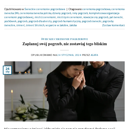
Opublikowano w
Świeckie ceremonie pogrzebowe
|
Otagowano
ceremonia pogrzebowa
,
ceremonia
świecka 24h
,
ceremonia świecka polska
,
dziwny pogrzeb
,
inny pogrzeb
,
kompleksowa organizacja
ceremonii pogrzebowej
,
mistrz ceremonii
,
mistrzyni ceremonii
,
nowoczesny pogrzeb
,
pal świecki
,
pochówek
,
pogrzeb
,
pogrzeb dla ateisty
,
pogrzeb humanistyczny
,
pogrzeb świecki
,
pogrzeby
świeckie
,
śmierć
,
śmierć bliskich
,
wsparcie w żałobie
,
żałoba
Zostaw komentarz
ŚWIECKIE CEREMONIE POGRZEBOWE
Zaplanuj swój pogrzeb, nie zostawiaj tego bliskim
OPUBLIKOWANO NA
24 STYCZNIA, 2024
PRZEZ
AGATA
24
sty
Nie rozmawiamy o śmierci, jakby miała się nam nie przydarzyć. Podczas sesji