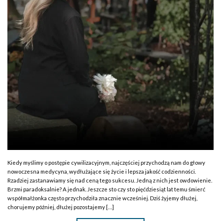
Kiedy myślimy o postępie cywilizacyjnym, najczęściej przychodzą nam do głowy
nowoczesna medycyna, wydłużające się życie i lepsza jakość codzienności.
Rzadziej zastanawiamy się nad ceną tego sukcesu. Jedną z nich jest owdowienie.
Brzmi paradoksalnie? A jednak. Jeszcze sto czy sto pięćdziesiąt lat temu śmierć
współmałżonka często przychodziła znacznie wcześniej. Dziś żyjemy dłużej,
chorujemy później, dłużej pozostajemy […]