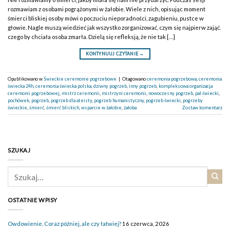
rozmawiam z osobami pogrążonymi w żałobie. Wiele z nich, opisując moment
śmierci bliskiej osoby mówi o poczuciu nieporadności, zagubieniu, pustce w
głowie. Nagle muszą wiedzieć jak wszystko zorganizować, czym się najpierw zająć.
czego by chciała osoba zmarła. Dzielą się refleksją, że nie tak […]
KONTYNUUJ CZYTANIE
→
Opublikowano w
Świeckie ceremonie pogrzebowe
|
Otagowano
ceremonia pogrzebowa
,
ceremonia
świecka 24h
,
ceremonia świecka polska
,
dziwny pogrzeb
,
inny pogrzeb
,
kompleksowa organizacja
ceremonii pogrzebowej
,
mistrz ceremonii
,
mistrzyni ceremonii
,
nowoczesny pogrzeb
,
pal świecki
,
pochówek
,
pogrzeb
,
pogrzeb dla ateisty
,
pogrzeb humanistyczny
,
pogrzeb świecki
,
pogrzeby
świeckie
,
śmierć
,
śmierć bliskich
,
wsparcie w żałobie
,
żałoba
Zostaw komentarz
SZUKAJ
OSTATNIE WPISY
Owdowienie. Coraz później, ale czy łatwiej?
16 czerwca, 2026