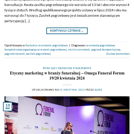
konsultacje. Kwota zasiłku pogrzebowego nie wzrosła od 13 lat i obecnie wynosi 4
tysiące złotych. Według opublikowanego projektu ustawy w lipcu 2024 roku ma
wzrosnąć do 7 tysięcy. Zasiłek pogrzebowy jest świadczeniem stanowiącym
partycypację […]
KONTYNUUJ CZYTANIE
→
Opublikowano w
Świeckie ceremonie pogrzebowe
|
Otagowano
ceremonia pogrzebowa
,
kompleksowa organizacja ceremonii pogrzebowej
,
mistrz ceremonii
,
pogrzeb humanistyczny
,
pogrzeb świecki
,
zasiłek pogrzebowy
Zostaw komentarz
ŚWIECKIE CEREMONIE POGRZEBOWE
Etyczny marketing w branży funeralnej – Omega Funeral Forum
19/20 kwietnia 2024
OPUBLIKOWANO NA
10 KWIETNIA, 2024
PRZEZ
AGATA
10
kwi