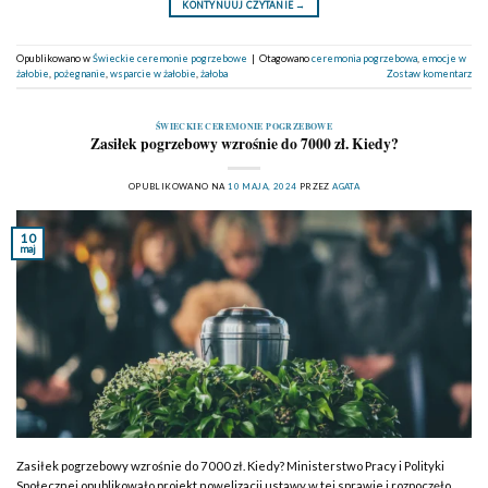
KONTYNUUJ CZYTANIE
→
Opublikowano w
Świeckie ceremonie pogrzebowe
|
Otagowano
ceremonia pogrzebowa
,
emocje w
żałobie
,
pożegnanie
,
wsparcie w żałobie
,
żałoba
Zostaw komentarz
ŚWIECKIE CEREMONIE POGRZEBOWE
Zasiłek pogrzebowy wzrośnie do 7000 zł. Kiedy?
OPUBLIKOWANO NA
10 MAJA, 2024
PRZEZ
AGATA
10
maj
Zasiłek pogrzebowy wzrośnie do 7000 zł. Kiedy? Ministerstwo Pracy i Polityki
Społecznej opublikowało projekt nowelizacji ustawy w tej sprawie i rozpoczęło