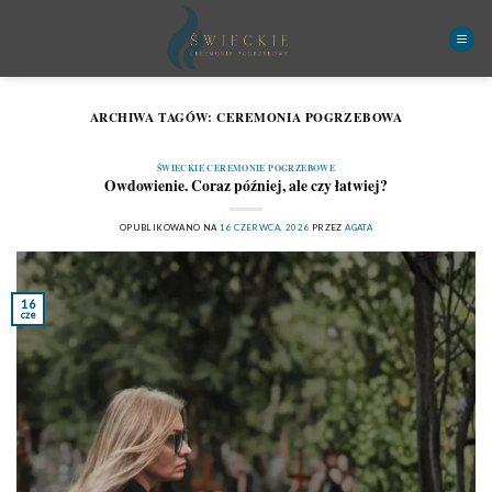
Przewiń
do
zawartości
ARCHIWA TAGÓW:
CEREMONIA POGRZEBOWA
ŚWIECKIE CEREMONIE POGRZEBOWE
Owdowienie. Coraz później, ale czy łatwiej?
OPUBLIKOWANO NA
16 CZERWCA, 2026
PRZEZ
AGATA
16
cze