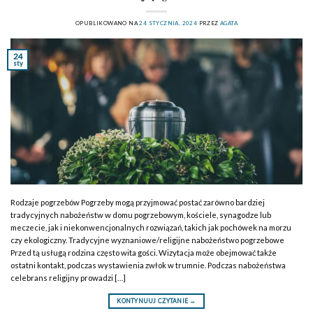
OPUBLIKOWANO NA
24 STYCZNIA, 2024
PRZEZ
AGATA
24
sty
Rodzaje pogrzebów Pogrzeby mogą przyjmować postać zarówno bardziej
tradycyjnych nabożeństw w domu pogrzebowym, kościele, synagodze lub
meczecie, jak i niekonwencjonalnych rozwiązań, takich jak pochówek na morzu
czy ekologiczny. Tradycyjne wyznaniowe/religijne nabożeństwo pogrzebowe
Przed tą usługą rodzina często wita gości. Wizytacja może obejmować także
ostatni kontakt, podczas wystawienia zwłok w trumnie. Podczas nabożeństwa
celebrans religijny prowadzi […]
KONTYNUUJ CZYTANIE
→