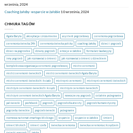
września, 2024
Coaching żałoby- wsparcie w żałobie
10 września, 2024
CHMURA TAGÓW
Agata Baryła
akceptacja i zrozumienie
asystent pogrzebowy
ceremonia pogrzebowa
ceremonia świecka 24h
ceremonia świecka polska
coaching żałoby
dzieci i pogrzeb
dzieci na pogrzebie
dziwny pogrzeb
emocje w żałobie
formularz laudacyjny
inny pogrzeb
jak rozmawiać o śmierci
jak rozmawiać o śmierci z dzieckiem
kompleksowa organizacja ceremonii pogrzebowej
mistrz ceremonii
mistrz ceremonii świeckich
mistrz ceremonii świeckich Agata Baryła
mistrz ceremonii świeckich i ksiadz
mistrzyni ceremonii
mistrzyni ceremonii świeckich
mistrzyni ceremonii świeckich i ksiądz
mistrzyni ceremoni świeckich
mistrzyni ceremoni świeckich Agata Baryła
nowoczesny pogrzeb
ostatnie pożegnanie
pal świecki
pochówek
pogrzeb
pogrzeb dla ateisty
pogrzeb humanistyczny
pogrzeby świeckie
pogrzeb świecki
pożegnanie
rozmowa na temat zmarłego bliskiego
wsparcie
wsparcie w żałobie
śmierć
śmierć bliskich
śmierć szefa
świecka ceremonia
świecka ceremonia z księdzem
świecki pogrzeb
żałoba