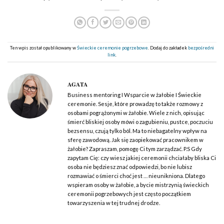
Ten wpis został opublikowany w
Świeckie ceremonie pogrzebowe
. Dodaj do zakładek
bezpośredni
link
.
AGATA
Business mentoring I Wsparcie w żałobie I Świeckie
ceremonie. Sesje, które prowadzę to także rozmowy z
osobami pogrążonymi w żałobie. Wiele z nich, opisując
śmierć bliskiej osoby mówi o zagubieniu, pustce, poczuciu
bezsensu, czują tylko ból. Ma to niebagatelny wpływ na
sferę zawodową. Jak się zaopiekować pracownikem w
żałobie? Zapraszam, pomogę Ci tym zarządzać. P.S Gdy
zapytam Cię: czy wiesz jakiej ceremonii chciałaby bliska Ci
osoba nie będziesz znać odpowiedzi, bo nie lubisz
rozmawiać o śmierci choć jest … nieunikniona. Dlatego
wspieram osoby w żałobie, a bycie mistrzynią świeckich
ceremonii pogrzebowych jest często początkiem
towarzyszenia w tej trudnej drodze.