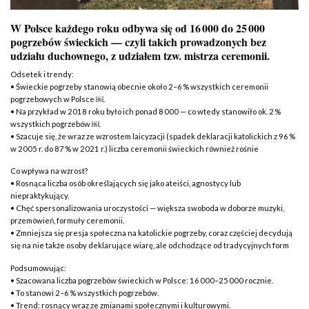
W Polsce każdego roku odbywa się od 16 000 do 25 000
pogrzebów świeckich — czyli takich prowadzonych bez
udziału duchownego, z udziałem tzw. mistrza ceremonii.
Odsetek i trendy:
• Świeckie pogrzeby stanowią obecnie około 2–6 % wszystkich ceremonii
pogrzebowych w Polsce ￼.
• Na przykład w 2018 roku było ich ponad 8 000 — co wtedy stanowiło ok. 2 %
wszystkich pogrzebów ￼.
• Szacuje się, że wraz ze wzrostem laicyzacji (spadek deklaracji katolickich z 96 %
w 2005 r. do 87 % w 2021 r.) liczba ceremonii świeckich również rośnie
Co wpływa na wzrost?
• Rosnąca liczba osób określających się jako ateiści, agnostycy lub
niepraktykujący.
• Chęć spersonalizowania uroczystości — większa swoboda w doborze muzyki,
przemówień, formuły ceremonii.
• Zmniejsza się presja społeczna na katolickie pogrzeby, coraz częściej decydują
się na nie także osoby deklarujące wiarę, ale odchodzące od tradycyjnych form
Podsumowując:
• Szacowana liczba pogrzebów świeckich w Polsce: 16 000–25 000 rocznie.
• To stanowi 2–6 % wszystkich pogrzebów.
• Trend: rosnący wraz ze zmianami społecznymi i kulturowymi.