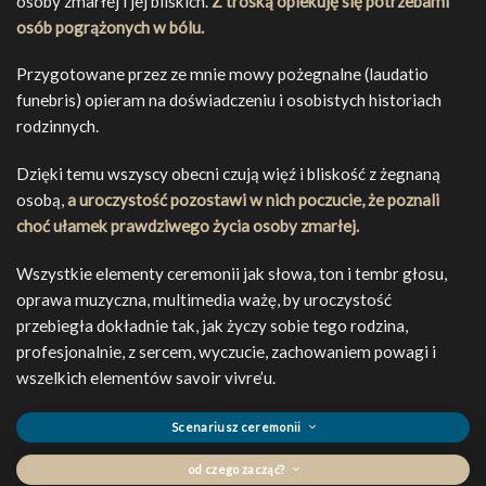
osoby zmarłej i jej bliskich.
Z troską opiekuję się potrzebami
osób pogrążonych w bólu.
Przygotowane przez ze mnie mowy pożegnalne (laudatio
funebris) opieram na doświadczeniu i osobistych historiach
rodzinnych.
Dzięki temu wszyscy obecni czują więź i bliskość z żegnaną
osobą,
a uroczystość pozostawi w nich poczucie, że poznali
choć ułamek prawdziwego życia osoby zmarłej.
Wszystkie elementy ceremonii jak słowa, ton i tembr głosu,
oprawa muzyczna, multimedia ważę, by uroczystość
przebiegła dokładnie tak, jak życzy sobie tego rodzina,
profesjonalnie, z sercem, wyczucie, zachowaniem powagi i
wszelkich elementów savoir vivre’u.
Scenariusz ceremonii
od czego zacząć?