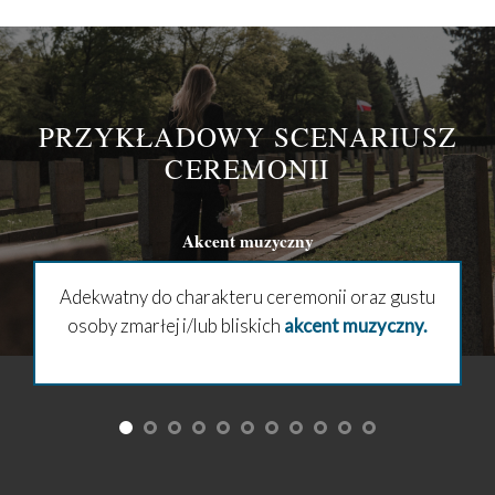
PRZYKŁADOWY SCENARIUSZ
CEREMONII
Akcent muzyczny
Adekwatny do charakteru ceremonii oraz gustu
ce
osoby zmarłej i/lub bliskich
akcent muzyczny.
ria