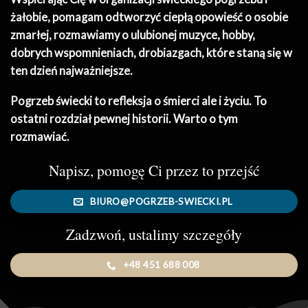
żałobie, pomagam odtworzyć ciepłą opowieść o osobie
zmarłej, rozmawiamy o ulubionej muzyce, hobby,
dobrych wspomnieniach, drobiazgach, które staną się w
ten dzień najważniejsze.
Pogrzeb świecki to refleksja o śmierci ale i życiu. To
ostatni rozdział pewnej historii. Warto o tym
rozmawiać.
Napisz, pomogę Ci przez to przejść
BIURO@POGRZEB-SWIECKI.PL
Zadzwoń, ustalimy szczegóły
+48 451 688 008