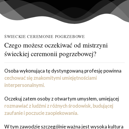
ŚWIECKIE CEREMONIE POGRZEBOWE
Czego możesz oczekiwać od mistrzyni
świeckiej ceremonii pogrzebowej?
Osoba wykonująca tę dystyngowaną profesję powinna
cechować się znakomitymi umiejętnościami
interpersonalnymi.
Oczekuj zatem osoby z otwartym umysłem, umiejącej
rozmawiać z ludźmi z różnych środowisk, budującej
zaufanie i poczucie zaopiekowania.
W tym zawodzie szczególnie ważna jest wysoka kultura