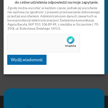
do celów udzielenia odpowiedzi na moje zapytanie.
s
k
Zgodę można wycofać w każdym czasie, jednak jej wycofanie
nie wpływa na zgodność z prawem przetwarzania dokonanego
o
przed jej wycofaniem. Administratorem danych zawartych w
W
korespondencji elektronicznej jest Świadoma komunikacja
i
Agata Baryła, NIP 955 106 89 49, z siedziba w Szczecinie ( 70-
a
350), ul. Bolesława Śmiałego 14/U1.
d
o
m
o
ś
ć
*
Wyślij wiadomość