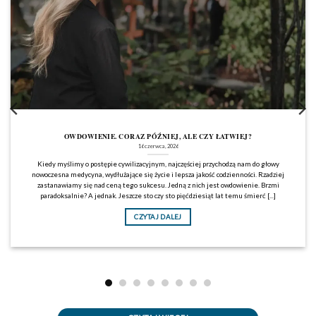
OWDOWIENIE. CORAZ PÓŹNIEJ, ALE CZY ŁATWIEJ?
16 czerwca, 2026
Kiedy myślimy o postępie cywilizacyjnym, najczęściej przychodzą nam do głowy
nowoczesna medycyna, wydłużające się życie i lepsza jakość codzienności. Rzadziej
zastanawiamy się nad ceną tego sukcesu. Jedną z nich jest owdowienie. Brzmi
paradoksalnie? A jednak. Jeszcze sto czy sto pięćdziesiąt lat temu śmierć [...]
CZYTAJ DALEJ