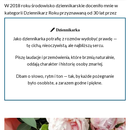
W 2018 roku środowisko dziennikarskie doceniło mnie w
kategorii Dziennikarz Roku przyznawaną od 30 lat przez
SDRP „Pomorze Zachodnie”.
🖋 Dziennikarka
Jako dziennikarka potrafię z rozmów wydobyć prawdę —
tę cichą, nieoczywistą, ale najbliższą sercu.
Piszę laudacje i przemówienia, które brzmią naturalnie,
oddają charakter i historię osoby zmarłej.
Dbam o słowo, rytm i ton — tak, by każde pożegnanie
było osobiste, a zarazem godne i piękne.