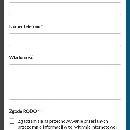
Numer telefonu
*
Wiadomość
n
Zgoda RODO
*
a
z
Zgadzam się na przechowywanie przesłanych
w
przeze mnie informacji w tej witrynie internetowej
i