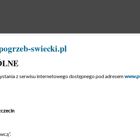
ogrzeb-swiecki.pl
ÓLNE
zystania z serwisu internetowego dostępnego pod adresem
www.po
zczecin
wcą”.