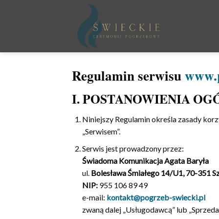
Przewiń
do
zawartości
Regulamin serwisu
www.p
I. POSTANOWIENIA OG
Niniejszy Regulamin określa zasady kor
„Serwisem”.
Serwis jest prowadzony przez:
Świadoma Komunikacja Agata Baryła
ul.
Bolesława Śmiałego 14/U1, 70-351 S
NIP:
955 106 89 49
e-mail:
kontakt@pogrzeb-swiecki.pl
zwaną dalej „Usługodawcą” lub „Sprzeda