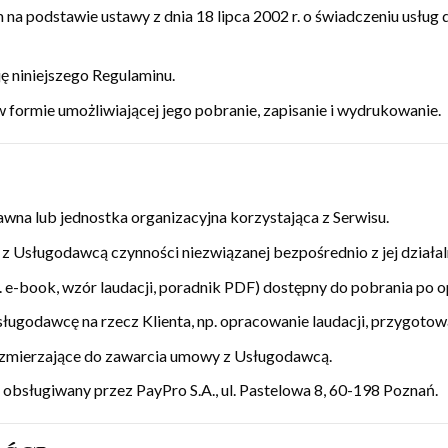
podstawie ustawy z dnia 18 lipca 2002 r. o świadczeniu usług d
ę niniejszego Regulaminu.
 formie umożliwiającej jego pobranie, zapisanie i wydrukowanie.
awna lub jednostka organizacyjna korzystająca z Serwisu.
 z Usługodawcą czynności niezwiązanej bezpośrednio z jej dział
p. e-book, wzór laudacji, poradnik PDF) dostępny do pobrania po o
godawcę na rzecz Klienta, np. opracowanie laudacji, przygotowan
a zmierzające do zawarcia umowy z Usługodawcą.
obsługiwany przez PayPro S.A., ul. Pastelowa 8, 60-198 Poznań.