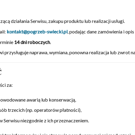
ącą działania Serwisu, zakupu produktu lub realizacji usługi.
ail:
kontakt@pogrzeb-swiecki.pl
, podając dane zamówienia i opis
erminie
14 dni roboczych
.
i przysługuje naprawa, wymiana, ponowna realizacja lub zwrot na
Ć
ci za:
spowodowane awarią lub konserwacją,
sób trzecich (np. operatorów płatności),
w Serwisu niezgodnie z ich przeznaczeniem.