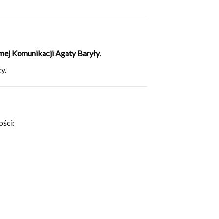
ej Komunikacji Agaty Baryły
.
y.
ości: