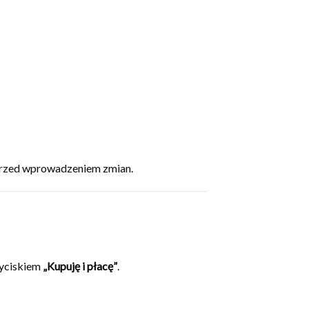
przed wprowadzeniem zmian.
zyciskiem
„Kupuję i płacę”
.