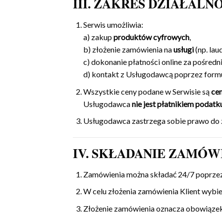
III. ZAKRES DZIAŁALN
Serwis umożliwia:
a) zakup
produktów cyfrowych
,
b) złożenie zamówienia na
usługi
(np. lau
c) dokonanie płatności online za pośre
d) kontakt z Usługodawcą poprzez formul
Wszystkie ceny podane w Serwisie są
ce
Usługodawca
nie jest płatnikiem podat
Usługodawca zastrzega sobie prawo do 
IV. SKŁADANIE ZAMÓW
Zamówienia można składać 24/7 poprzez 
W celu złożenia zamówienia Klient wybie
Złożenie zamówienia oznacza obowiązek