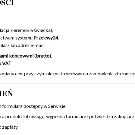
OŚCI
dacja, ceremonia świecka),
dnictwem systemu
Przelewy24
,
arz lub adres e-mail.
nami końcowymi (brutto)
.
ku VAT
.
zmiany cen, przy czym nie ma to wpływu na zamówienia złożone 
IEŃ
formularz dostępny w Serwisie.
ra produkt lub usługę, wypełnia formularz i potwierdza zakup pr
 zapłaty.