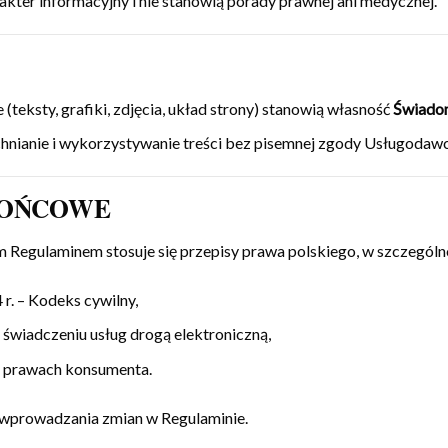
akter informacyjny i nie stanowią porady prawnej ani medycznej.
(teksty, grafiki, zdjęcia, układ strony) stanowią własność
Świadom
hnianie i wykorzystywanie treści bez pisemnej zgody Usługodawc
 KOŃCOWE
 Regulaminem stosuje się przepisy prawa polskiego, w szczególn
 r. – Kodeks cywilny,
o świadczeniu usług drogą elektroniczną,
 o prawach konsumenta.
wprowadzania zmian w Regulaminie.