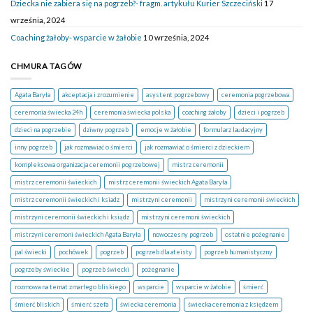
Dziecka nie zabiera się na pogrzeb?- fragm. artykułu Kurier Szczeciński
17
września, 2024
Coaching żałoby- wsparcie w żałobie
10 września, 2024
CHMURA TAGÓW
Agata Baryła
akceptacja i zrozumienie
asystent pogrzebowy
ceremonia pogrzebowa
ceremonia świecka 24h
ceremonia świecka polska
coaching żałoby
dzieci i pogrzeb
dzieci na pogrzebie
dziwny pogrzeb
emocje w żałobie
formularz laudacyjny
inny pogrzeb
jak rozmawiać o śmierci
jak rozmawiać o śmierci z dzieckiem
kompleksowa organizacja ceremonii pogrzebowej
mistrz ceremonii
mistrz ceremonii świeckich
mistrz ceremonii świeckich Agata Baryła
mistrz ceremonii świeckich i ksiadz
mistrzyni ceremonii
mistrzyni ceremonii świeckich
mistrzyni ceremonii świeckich i ksiądz
mistrzyni ceremoni świeckich
mistrzyni ceremoni świeckich Agata Baryła
nowoczesny pogrzeb
ostatnie pożegnanie
pal świecki
pochówek
pogrzeb
pogrzeb dla ateisty
pogrzeb humanistyczny
pogrzeby świeckie
pogrzeb świecki
pożegnanie
rozmowa na temat zmarłego bliskiego
wsparcie
wsparcie w żałobie
śmierć
śmierć bliskich
śmierć szefa
świecka ceremonia
świecka ceremonia z księdzem