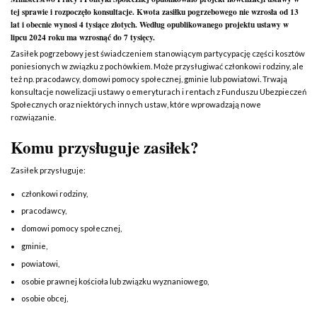
tej sprawie i rozpoczęło konsultacje. Kwota zasiłku pogrzebowego nie wzrosła od 13
lat i obecnie wynosi 4 tysiące złotych. Według opublikowanego projektu ustawy w
lipcu 2024 roku ma wzrosnąć do 7 tysięcy.
Zasiłek pogrzebowy jest świadczeniem stanowiącym partycypację części kosztów
poniesionych w związku z pochówkiem. Może przysługiwać członkowi rodziny, ale
też np. pracodawcy, domowi pomocy społecznej, gminie lub powiatowi. Trwają
konsultacje nowelizacji ustawy o emeryturach i rentach z Funduszu Ubezpieczeń
Społecznych oraz niektórych innych ustaw, które wprowadzają nowe
rozwiązanie.
Komu przysługuje zasiłek?
Zasiłek przysługuje:
członkowi rodziny,
pracodawcy,
domowi pomocy społecznej,
gminie,
powiatowi,
osobie prawnej kościoła lub związku wyznaniowego,
osobie obcej,