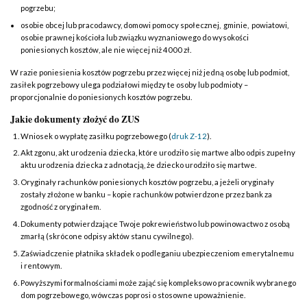
pogrzebu;
osobie obcej lub pracodawcy, domowi pomocy społecznej, gminie, powiatowi,
osobie prawnej kościoła lub związku wyznaniowego do wysokości
poniesionych kosztów, ale nie więcej niż 4000 zł.
W razie poniesienia kosztów pogrzebu przez więcej niż jedną osobę lub podmiot,
zasiłek pogrzebowy ulega podziałowi między te osoby lub podmioty –
proporcjonalnie do poniesionych kosztów pogrzebu.
Jakie dokumenty złożyć do ZUS
Wniosek o wypłatę zasiłku pogrzebowego (
druk Z-12
).
Akt zgonu, akt urodzenia dziecka, które urodziło się martwe albo odpis zupełny
aktu urodzenia dziecka z adnotacją, że dziecko urodziło się martwe.
Oryginały rachunków poniesionych kosztów pogrzebu, a jeżeli oryginały
zostały złożone w banku – kopie rachunków potwierdzone przez bank za
zgodność z oryginałem.
Dokumenty potwierdzające Twoje pokrewieństwo lub powinowactwo z osobą
zmarłą (skrócone odpisy aktów stanu cywilnego).
Zaświadczenie płatnika składek o podleganiu ubezpieczeniom emerytalnemu
i rentowym.
Powyższymi formalnościami może zająć się kompleksowo pracownik wybranego
dom pogrzebowego, wówczas poprosi o stosowne upoważnienie.