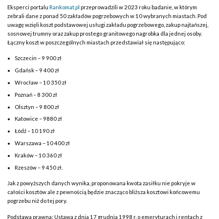
Eksperci portalu
Rankomat.pl
przeprowadzili w 2023 roku badanie, w którym
zebrali dane z ponad 50 zakładów pogrzebowych w 10 wybranych miastach. Pod
uwagę wzięli koszt podstawowej usługi zakładu pogrzebowego, zakup najtańszej,
sosnowej trumny oraz zakup prostego granitowego nagrobka dla jednej osoby.
Łączny koszt w poszczególnych miastach przedstawiał się następująco:
Szczecin – 9 900 zł
Gdańsk – 9 400 zł
Wrocław – 10 350 zł
Poznań – 8 300 zł
Olsztyn – 9 800 zł
Katowice – 9880 zł
Łódź – 10 190 zł
Warszawa – 10 400 zł
Kraków – 10 360 zł
Rzeszów – 9 450 zł.
Jak z powyższych danych wynika, proponowana kwota zasiłku nie pokryje w
całości kosztów ale z pewnością będzie znacząco bliższa kosztowi końcowemu
pogrzebu niż do tej pory.
Podstawa prawna: Ustawa z dnia 17 grudnia 1998 r. o emeryturach i rentach z