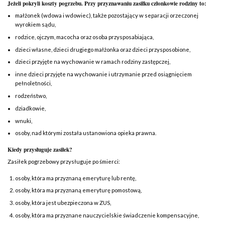
Jeżeli pokryli koszty pogrzebu. Przy przyznawaniu zasiłku członkowie rodziny to:
małżonek (wdowa i wdowiec), także pozostający w separacji orzeczonej
wyrokiem sądu,
rodzice, ojczym, macocha oraz osoba przysposabiająca,
dzieci własne, dzieci drugiego małżonka oraz dzieci przysposobione,
dzieci przyjęte na wychowanie w ramach rodziny zastępczej,
inne dzieci przyjęte na wychowanie i utrzymanie przed osiągnięciem
pełnoletności,
rodzeństwo,
dziadkowie,
wnuki,
osoby, nad którymi została ustanowiona opieka prawna.
Kiedy przysługuje zasiłek?
Zasiłek pogrzebowy przysługuje po śmierci:
osoby, która ma przyznaną emeryturę lub rentę,
osoby, która ma przyznaną emeryturę pomostową,
osoby, która jest ubezpieczona w ZUS,
osoby, która ma przyznane nauczycielskie świadczenie kompensacyjne,