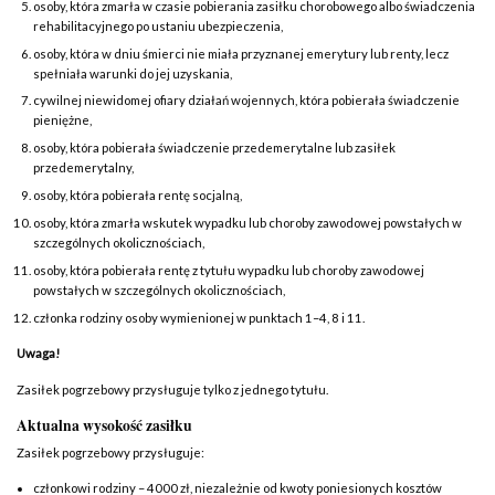
osoby, która zmarła w czasie pobierania zasiłku chorobowego albo świadczenia
rehabilitacyjnego po ustaniu ubezpieczenia,
osoby, która w dniu śmierci nie miała przyznanej emerytury lub renty, lecz
spełniała warunki do jej uzyskania,
cywilnej niewidomej ofiary działań wojennych, która pobierała świadczenie
pieniężne,
osoby, która pobierała świadczenie przedemerytalne lub zasiłek
przedemerytalny,
osoby, która pobierała rentę socjalną,
osoby, która zmarła wskutek wypadku lub choroby zawodowej powstałych w
szczególnych okolicznościach,
osoby, która pobierała rentę z tytułu wypadku lub choroby zawodowej
powstałych w szczególnych okolicznościach,
członka rodziny osoby wymienionej w punktach 1–4, 8 i 11.
Uwaga!
Zasiłek pogrzebowy przysługuje tylko z jednego tytułu.
Aktualna wysokość zasiłku
Zasiłek pogrzebowy przysługuje:
członkowi rodziny – 4000 zł, niezależnie od kwoty poniesionych kosztów