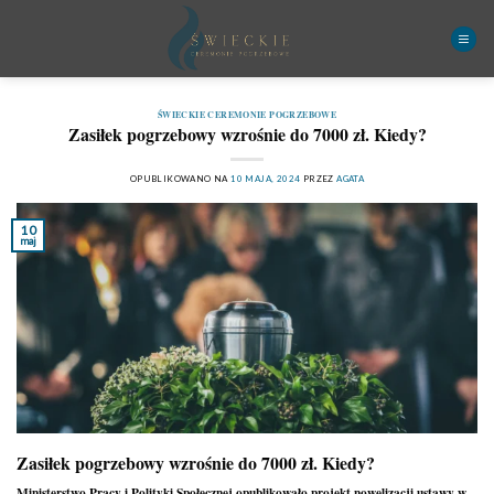
Przewiń
do
zawartości
ŚWIECKIE CEREMONIE POGRZEBOWE
Zasiłek pogrzebowy wzrośnie do 7000 zł. Kiedy?
OPUBLIKOWANO NA
10 MAJA, 2024
PRZEZ
AGATA
10
maj
Zasiłek pogrzebowy wzrośnie do 7000 zł. Kiedy?
Ministerstwo Pracy i Polityki Społecznej opublikowało projekt nowelizacji ustawy w