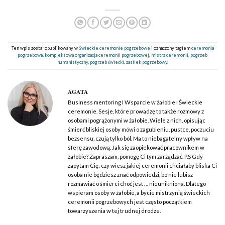
Ten wpis został opublikowany w
Świeckie ceremonie pogrzebowe
i oznaczony tagiem
ceremonia
pogrzebowa
,
kompleksowa organizacja ceremonii pogrzebowej
,
mistrz ceremonii
,
pogrzeb
humanistyczny
,
pogrzeb świecki
,
zasiłek pogrzebowy
.
AGATA
Business mentoring I Wsparcie w żałobie I Świeckie
ceremonie. Sesje, które prowadzę to także rozmowy z
osobami pogrążonymi w żałobie. Wiele z nich, opisując
śmierć bliskiej osoby mówi o zagubieniu, pustce, poczuciu
bezsensu, czują tylko ból. Ma to niebagatelny wpływ na
sferę zawodową. Jak się zaopiekować pracownikem w
żałobie? Zapraszam, pomogę Ci tym zarządzać. P.S Gdy
zapytam Cię: czy wiesz jakiej ceremonii chciałaby bliska Ci
osoba nie będziesz znać odpowiedzi, bo nie lubisz
rozmawiać o śmierci choć jest … nieunikniona. Dlatego
wspieram osoby w żałobie, a bycie mistrzynią świeckich
ceremonii pogrzebowych jest często początkiem
towarzyszenia w tej trudnej drodze.