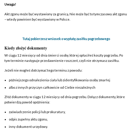
Uwaga!
Akt zgonu może być wystawiony za granicą. Nie może być to tymczasowy akt zgonu
– wtedy powinien być wystawiony w Polsce.
Tutaj pobierzesz wniosek o wypłatę zasiłku pogrzebowego
Kiedy złożyć dokumenty
W ciągu 12 miesięcy od dnia śmierci osoby, której opłaciłeś koszty pogrzebu. Po
tym terminie następuje przedawnienie roszczeń, czyli nie otrzymasz zasiłku.
Jeżeli nie mogłeś dotrzymać tego terminu z powodu:
późniejszego odnalezienia ciała lub zidentyfikowania osoby zmarłej
albo z innych przyczyn całkowicie od Ciebie niezależnych
Złóż dokumenty w ciągu 12 miesięcy od dnia pogrzebu. Dołącz dokumenty, które
potwierdzą powód opóźnienia:
zaświadczenie policji lub prokuratury,
odpis zupełny aktu zgonu,
inny dokument urzędowy.