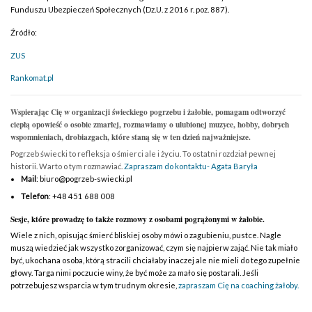
Funduszu Ubezpieczeń Społecznych (Dz.U. z 2016 r. poz. 887).
Źródło:
ZUS
Rankomat.pl
Wspierając Cię w organizacji świeckiego pogrzebu i żałobie, pomagam odtworzyć
ciepłą opowieść o osobie zmarłej, rozmawiamy o ulubionej muzyce, hobby, dobrych
wspomnieniach, drobiazgach, które staną się w ten dzień najważniejsze.
Pogrzeb świecki to refleksja o śmierci ale i życiu. To ostatni rozdział pewnej
historii. Warto o tym rozmawiać.
Zapraszam do kontaktu- Agata Baryła
Mail
: biuro@pogrzeb-swiecki.pl
Telefon
: +48 451 688 008
Sesje, które prowadzę to także rozmowy z osobami pogrążonymi w żałobie.
Wiele z nich, opisując śmierć bliskiej osoby mówi o zagubieniu, pustce. Nagle
muszą wiedzieć jak wszystko zorganizować, czym się najpierw zająć. Nie tak miało
być, ukochana osoba, którą stracili chciałaby inaczej ale nie mieli do tego zupełnie
głowy. Targa nimi poczucie winy, że być może za mało się postarali. Jeśli
potrzebujesz wsparcia w tym trudnym okresie,
zapraszam Cię na coaching żałoby.