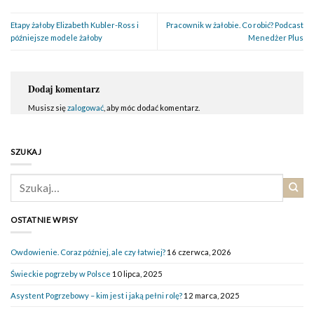
Etapy żałoby Elizabeth Kubler-Ross i
Pracownik w żałobie. Co robić? Podcast
późniejsze modele żałoby
Menedżer Plus
Dodaj komentarz
Musisz się
zalogować
, aby móc dodać komentarz.
SZUKAJ
OSTATNIE WPISY
Owdowienie. Coraz później, ale czy łatwiej?
16 czerwca, 2026
Świeckie pogrzeby w Polsce
10 lipca, 2025
Asystent Pogrzebowy – kim jest i jaką pełni rolę?
12 marca, 2025