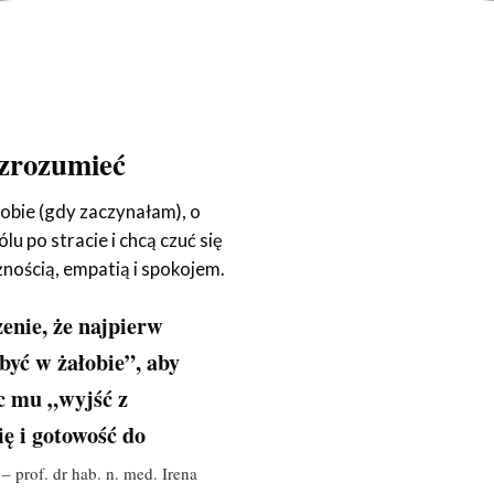
ą zrozumieć
obie (gdy zaczynałam), o
u po stracie i chcą czuć się
nością, empatią i spokojem.
nie, że najpierw
być w żałobie”, aby
 mu „wyjść z
ę i gotowość do
.
–
prof. dr hab. n. med. Irena