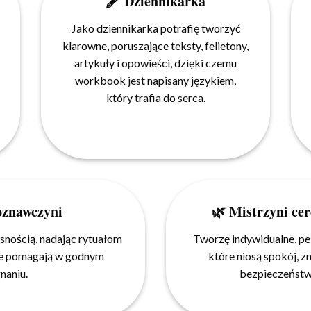
🖋 Dziennikarka
Jako dziennikarka potrafię tworzyć
klarowne, poruszające teksty, felietony,
artykuły i opowieści, dzięki czemu
workbook jest napisany językiem,
który trafia do serca.
oznawczyni
🌿 Mistrzyni ce
snością, nadając rytuałom
Tworzę indywidualne, pe
óre pomagają w godnym
które niosą spokój, z
naniu.
bezpieczeństw