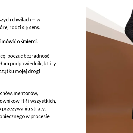
szych chwilach — w
rej rodzi się sens.
i mówić o śmierci.
icę, poczuć bezradność
yłam podpowiednik, który
czątku mojej drogi
achów, mentorów,
cownikow HR i wszystkich,
 przeżywaniu straty,
dopiecznego w procesie