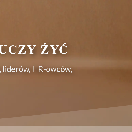
UCZY ŻYĆ
, liderów, HR-owców,