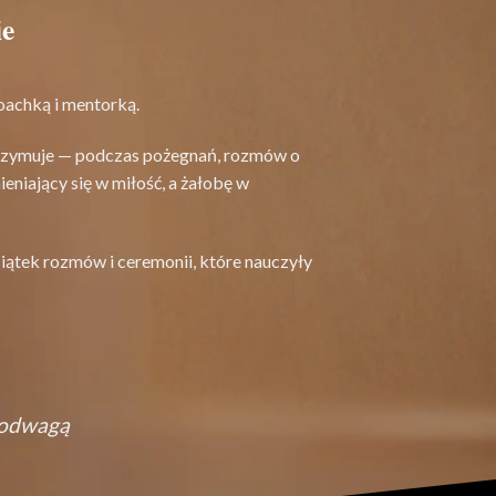
ie
oachką i mentorką.
atrzymuje — podczas pożegnań, rozmów o
eniający się w miłość, a żałobę w
ątek rozmów i ceremonii, które nauczyły
z odwagą